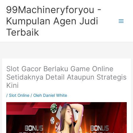
Lewati
99Machineryforyou -
ke
konten
Kumpulan Agen Judi
Terbaik
Slot Gacor Berlaku Game Online
Setidaknya Detail Ataupun Strategis
Kini
/
Slot Online
/ Oleh
Daniel White