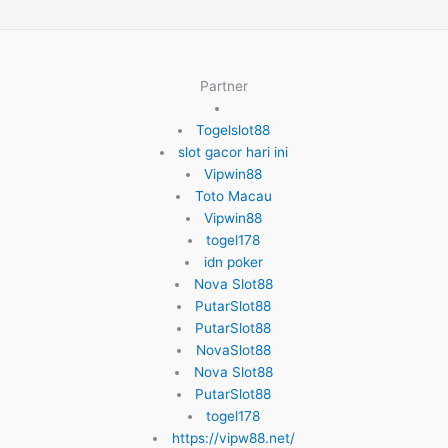
Partner
Togelslot88
slot gacor hari ini
Vipwin88
Toto Macau
Vipwin88
togel178
idn poker
Nova Slot88
PutarSlot88
PutarSlot88
NovaSlot88
Nova Slot88
PutarSlot88
togel178
https://vipw88.net/