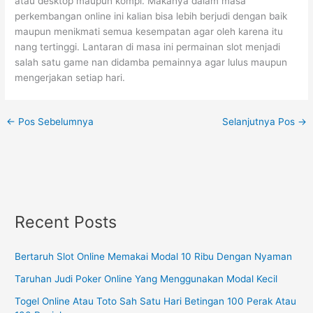
atau desktop maupun kompi. Makanya dalam masa
perkembangan online ini kalian bisa lebih berjudi dengan baik
maupun menikmati semua kesempatan agar oleh karena itu
nang tertinggi. Lantaran di masa ini permainan slot menjadi
salah satu game nan didamba pemainnya agar lulus maupun
mengerjakan setiap hari.
←
Pos Sebelumnya
Selanjutnya Pos
→
Recent Posts
Bertaruh Slot Online Memakai Modal 10 Ribu Dengan Nyaman
Taruhan Judi Poker Online Yang Menggunakan Modal Kecil
Togel Online Atau Toto Sah Satu Hari Betingan 100 Perak Atau