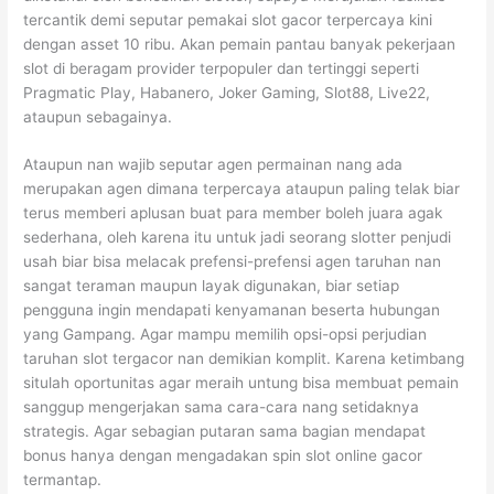
tercantik demi seputar pemakai slot gacor terpercaya kini
dengan asset 10 ribu. Akan pemain pantau banyak pekerjaan
slot di beragam provider terpopuler dan tertinggi seperti
Pragmatic Play, Habanero, Joker Gaming, Slot88, Live22,
ataupun sebagainya.
Ataupun nan wajib seputar agen permainan nang ada
merupakan agen dimana terpercaya ataupun paling telak biar
terus memberi aplusan buat para member boleh juara agak
sederhana, oleh karena itu untuk jadi seorang slotter penjudi
usah biar bisa melacak prefensi-prefensi agen taruhan nan
sangat teraman maupun layak digunakan, biar setiap
pengguna ingin mendapati kenyamanan beserta hubungan
yang Gampang. Agar mampu memilih opsi-opsi perjudian
taruhan slot tergacor nan demikian komplit. Karena ketimbang
situlah oportunitas agar meraih untung bisa membuat pemain
sanggup mengerjakan sama cara-cara nang setidaknya
strategis. Agar sebagian putaran sama bagian mendapat
bonus hanya dengan mengadakan spin slot online gacor
termantap.