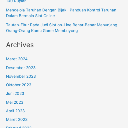
100 Rupiah
Mengelola Taruhan Dengan Bijak : Panduan Kontrol Taruhan
Dalam Bermain Slot Online
Tautan-Fitur Pada Judi Slot on-Line Benar-Benar Menunjang
Orang-Orang Kamu Game Memboyong
Archives
Maret 2024
Desember 2023
November 2023
Oktober 2023
Juni 2023
Mei 2023
April 2023
Maret 2023