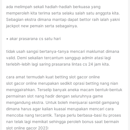
ada melimpah sekali hadiah-hadiah berkuasa yang
memperoleh kita terima serta selaku salah satu anggota kita.
Sebagian ekstra dimana mantap dapat bettor raih ialah yakni
jackpot new pemain serta sebagainya.
• akar prasarana cs satu hari
tidak usah sangsi bertanya-tanya mencari maklumat dimana
valid. Demi sekalian tercantum sanggup admin atasi lagi
terlebih-lebih lagi saring prasarana lintas cs 24 jam kita.
cara amat termudah kuat betting slot gacor online
slot gacor online merupakan sedikit oprasi betting nang nian
menggairahkan. Terselip banyak aneka macam bentuk-bentuk
permainan slot nang hadir dengan seluruhnya game
mengandung ekstra. Untuk boleh menjuarai sambil gampang
dimana harus agar kalian kuasai merupakan mencari cara
mencoba nang tercantik. Tanpa perlu berbasa-basi itu proses
nan telak lagi memikat sehingga peroleh bonus saat bermain
slot online gacor 2023: