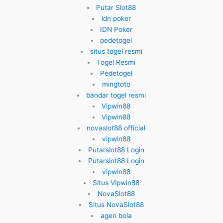
Putar Slot88
idn poker
IDN Poker
pedetogel
situs togel resmi
Togel Resmi
Pedetogel
mingtoto
bandar togel resmi
Vipwin88
Vipwin88
novaslot88 official
vipwin88
Putarslot88 Login
Putarslot88 Login
vipwin88
Situs Vipwin88
NovaSlot88
Situs NovaSlot88
agen bola