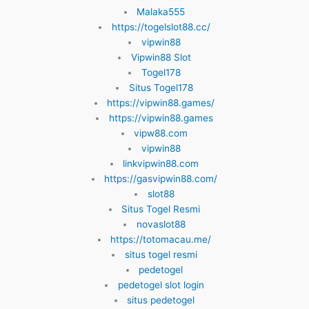
Malaka555
https://togelslot88.cc/
vipwin88
Vipwin88 Slot
Togel178
Situs Togel178
https://vipwin88.games/
https://vipwin88.games
vipw88.com
vipwin88
linkvipwin88.com
https://gasvipwin88.com/
slot88
Situs Togel Resmi
novaslot88
https://totomacau.me/
situs togel resmi
pedetogel
pedetogel slot login
situs pedetogel