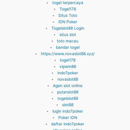
togel terpercaya
Togel178
Situs Toto
IDN Poker
Togelslot88 Login
situs slot
toto macau
bandar togel
https://www.novaslot88.xyz/
togel178
vipwin88
indo7poker
novaslot88
Agen slot online
putarslot88
togelslot88
slot88
login indo7poker
Poker IDN
daftar indo7poker