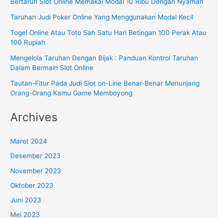
Bertaruh Slot Online Memakai Modal 10 Ribu Dengan Nyaman
Taruhan Judi Poker Online Yang Menggunakan Modal Kecil
Togel Online Atau Toto Sah Satu Hari Betingan 100 Perak Atau
100 Rupiah
Mengelola Taruhan Dengan Bijak : Panduan Kontrol Taruhan
Dalam Bermain Slot Online
Tautan-Fitur Pada Judi Slot on-Line Benar-Benar Menunjang
Orang-Orang Kamu Game Memboyong
Archives
Maret 2024
Desember 2023
November 2023
Oktober 2023
Juni 2023
Mei 2023