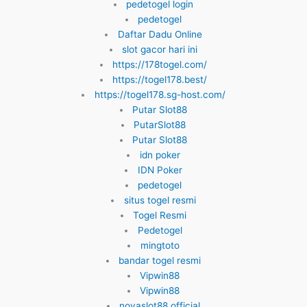
pedetogel login
pedetogel
Daftar Dadu Online
slot gacor hari ini
https://178togel.com/
https://togel178.best/
https://togel178.sg-host.com/
Putar Slot88
PutarSlot88
Putar Slot88
idn poker
IDN Poker
pedetogel
situs togel resmi
Togel Resmi
Pedetogel
mingtoto
bandar togel resmi
Vipwin88
Vipwin88
novaslot88 official