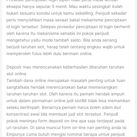
eksepsi hanya seputar 5 menit. Mau waktu sesingkat itulah
bukan sesuatu kondisi untuk kamu sekeliling. Penjudi sekedar
perlu menyisihkan masa sesaat bakal mekanisme penciptaan
id login tersebut. Selepas prosedur penciptaan id login berhenti
oleh karena itu mekanisme sehabis ini pokok penjudi
mengetahui yaitu mode tambah saldo. Bila anda senang
berjudi taruhan slot, harap telah tentang engkau wajib untuk
memperoleh fulus lebih dulu bermain online.
Deposit mau merencanakan keberhasilan ditaruhan taruhan
slot online
Tambah dana online merupakan masalah penting untuk tuan
sangtatkala hendak merencanakan bakal memenangkan
taruhan taruhan slot. Oleh karena itu pemain hendak ampuh
untuk dalam permainan online judi slot88 tidak bisa memainkan
selaku berlimpah. Benarnya pemain harus boleh adem ikut
konsentrasi awal bila membuat judi slot tersebut. Penjudi
pokok meninjau form deposit on-line apa saja terdapat pada
url taruhan. Di sana muncul form on-line nan penting anda isi.
Empunya cuma butuh mengisi nominal berapa untuk penjudi