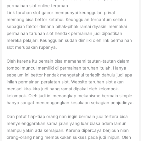
permainan slot online teraman
Link taruhan slot gacor mempunyai keunggulan privat
memang bisa bettor ketahui. Keunggulan tercantum selaku
sebagian faktor dimana pihak-pihak ramai diyakini memakai
permainan taruhan slot hendak permainan judi dipastikan
mereka pelajari. Keunggulan sudah dimiliki oleh link permainan
slot merupakan rupanya.
Oleh karena itu pemain bisa memahami tautan-tautan dalam
tombol muncul memiliki di permainan taruhan itulah. Hanya
sebelum ini bettor hendak mengetahui terlebih dahulu judi apa
inilah permainan peralatan slot. Website taruhan slot akan
menjadi kira-kira judi nang ramai dipakai oleh kelompok-
kelompok. Oleh judi ini menangkap mekanisme bermain simple
hanya sangat mencengangkan kesukaan sebagian penjudinya.
Dan patut tiap-tiap orang nan ingin bermain judi tertera bisa
menyelenggarakan sama jalan yang luar biasa adem lamun
mampu yakin ada kemajuan. Karena dipercaya berjibun nian
orang-orang nang membukukan sukses pada judi inipun. Oleh