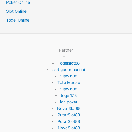
Poker Online
Slot Online
Togel Online
Partner
Togelslot88
slot gacor hari ini
Vipwin88
Toto Macau
Vipwin88
togel178
idn poker
Nova Slot88
PutarSlot88
PutarSlot88
NovaSlot88