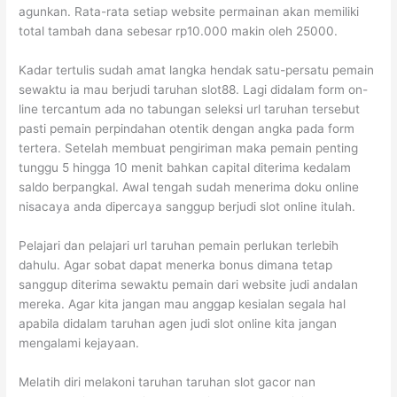
agunkan. Rata-rata setiap website permainan akan memiliki
total tambah dana sebesar rp10.000 makin oleh 25000.
Kadar tertulis sudah amat langka hendak satu-persatu pemain
sewaktu ia mau berjudi taruhan slot88. Lagi didalam form on-
line tercantum ada no tabungan seleksi url taruhan tersebut
pasti pemain perpindahan otentik dengan angka pada form
tertera. Setelah membuat pengiriman maka pemain penting
tunggu 5 hingga 10 menit bahkan capital diterima kedalam
saldo berpangkal. Awal tengah sudah menerima doku online
nisacaya anda dipercaya sanggup berjudi slot online itulah.
Pelajari dan pelajari url taruhan pemain perlukan terlebih
dahulu. Agar sobat dapat menerka bonus dimana tetap
sanggup diterima sewaktu pemain dari website judi andalan
mereka. Agar kita jangan mau anggap kesialan segala hal
apabila didalam taruhan agen judi slot online kita jangan
mengalami kejayaan.
Melatih diri melakoni taruhan taruhan slot gacor nan