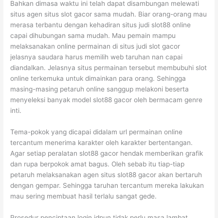
Bahkan dimasa waktu ini telah dapat disambungan melewati
situs agen situs slot gacor sama mudah. Biar orang-orang mau
merasa terbantu dengan kehadiran situs judi slot88 online
capai dihubungan sama mudah. Mau pemain mampu
melaksanakan online permainan di situs judi slot gacor
jelasnya saudara harus memilih web taruhan nan capai
diandalkan. Jelasnya situs permainan tersebut membubuhi slot
online terkemuka untuk dimainkan para orang. Sehingga
masing-masing petaruh online sanggup melakoni beserta
menyeleksi banyak model slot88 gacor oleh bermacam genre
inti.
Tema-pokok yang dicapai didalam url permainan online
tercantum menerima karakter oleh karakter bertentangan.
Agar setiap peralatan slot88 gacor hendak memberikan grafik
dan rupa berpokok amat bagus. Oleh sebab itu tiap-tiap
petaruh melaksanakan agen situs slot88 gacor akan bertaruh
dengan gempar. Sehingga taruhan tercantum mereka lakukan
mau sering membuat hasil terlalu sangat gede.
Prosedur penciptaan login idpun tidak perlu masa lambat