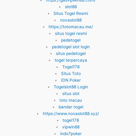
slot88
Situs Togel Resmi
novaslot88
https://totomacau.me/
situs togel resmi
pedetogel
pedetogel slot login
situs pedetogel
togel terpercaya
Togel178
Situs Toto
IDN Poker
Togelslot88 Login
situs slot
toto macau
bandar togel
https://www.novaslot88.xyz/
togel178
vipwin88
indo7poker