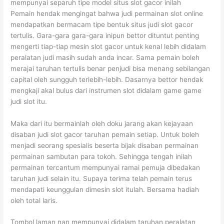
mempunyai separuh tipe model situs slot gacor inilah
Pemain hendak mengingat bahwa judi permainan slot online
mendapatkan bermacam tipe bentuk situs judi slot gacor
tertulis. Gara-gara gara-gara inipun bettor dituntut penting
mengerti tiap-tiap mesin slot gacor untuk kenal lebih didalam
peralatan judi masih sudah anda incar. Sama pemain boleh
merajai taruhan tertulis benar penjudi bisa menang sebilangan
capital oleh sungguh terlebih-lebih. Dasarnya bettor hendak
mengkaji akal bulus dari instrumen slot didalam game game
judi slot itu.
Maka dari itu bermainlah oleh doku jarang akan kejayaan
disaban judi slot gacor taruhan pemain setiap. Untuk boleh
menjadi seorang spesialis beserta bijak disaban permainan
permainan sambutan para tokoh. Sehingga tengah inilah
permainan tercantum mempunyai ramai pemuja dibedakan
taruhan judi selain itu. Supaya terima telah pemain terus
mendapati keunggulan dimesin slot itulah. Bersama hadiah
oleh total laris.
Tombol laman nan mempunyai didalam taruhan peralatan