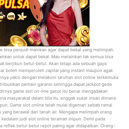
e bisa penjudi mainkan agar dapat bekal yang melimpah.
ainkan untuk dapat bekal. Mau melainkan tak semua bisa
t berjibun betul-betul. Akan tetapi ada sebuah gaya
iar boleh memperoleh capital yang instant maupun agak
hnya yakni dengan melakoni taruhan slot online terkemuka
ribusikan pemain garansi sehingga dapat jackpot gede
adirnya game slot on-line gacor itu benar mengadakan
ena masyarakat dalam bila itu. enggak sukar insan dimana
ipun. Game slot online telah mulai digemari sebab ramai
 yang berawal dari tanah air. Mengapa melimpah orang
 kedalam judi slot online teraman inipun. Demi pada
a reflek betul-betul repot paling agar didapatkan. Orang-