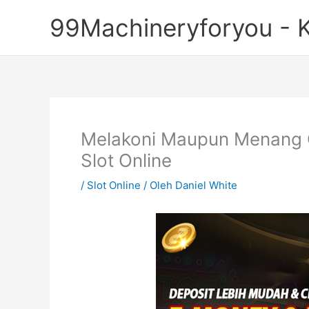
Lewati
99Machineryforyou - 
ke
konten
Melakoni Maupun Menang Ca
Slot Online
/
Slot Online
/ Oleh
Daniel White