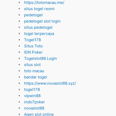
https://totomacau.me/
situs togel resmi
pedetogel
pedetogel slot login
situs pedetogel
togel terpercaya
Togel178
Situs Toto
IDN Poker
Togelslot88 Login
situs slot
toto macau
bandar togel
https://www.novaslot88.xyz/
togel178
vipwin88
indo7poker
novaslot88
Agen slot online