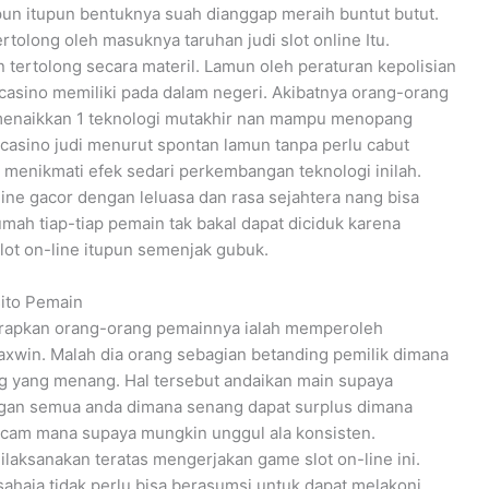
n itupun bentuknya suah dianggap meraih buntut butut.
tolong oleh masuknya taruhan judi slot online Itu.
 tertolong secara materil. Lamun oleh peraturan kepolisian
casino memiliki pada dalam negeri. Akibatnya orang-orang
menaikkan 1 teknologi mutakhir nan mampu menopang
casino judi menurut spontan lamun tanpa perlu cabut
n menikmati efek sedari perkembangan teknologi inilah.
line gacor dengan leluasa dan rasa sejahtera nang bisa
mah tiap-tiap pemain tak bakal dapat diciduk karena
lot on-line itupun semenjak gubuk.
ito Pemain
arapkan orang-orang pemainnya ialah memperoleh
xwin. Malah dia orang sebagian betanding pemilik dimana
g yang menang. Hal tersebut andaikan main supaya
an semua anda dimana senang dapat surplus dimana
acam mana supaya mungkin unggul ala konsisten.
laksanakan teratas mengerjakan game slot on-line ini.
ahaja tidak perlu bisa berasumsi untuk dapat melakoni