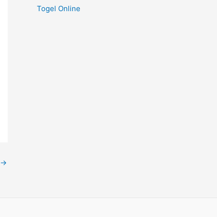
Togel Online
→