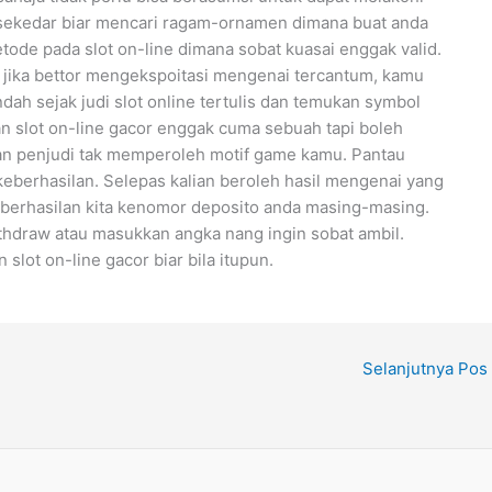
i sekedar biar mencari ragam-ornamen dimana buat anda
ode pada slot on-line dimana sobat kuasai enggak valid.
mi jika bettor mengekspoitasi mengenai tercantum, kamu
ah sejak judi slot online tertulis dan temukan symbol
han slot on-line gacor enggak cuma sebuah tapi boleh
kan penjudi tak memperoleh motif game kamu. Pantau
keberhasilan. Selepas kalian beroleh hasil mengenai yang
berhasilan kita kenomor deposito anda masing-masing.
ithdraw atau masukkan angka nang ingin sobat ambil.
lot on-line gacor biar bila itupun.
Selanjutnya Pos