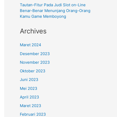
Tautan-Fitur Pada Judi Slot on-Line
Benar-Benar Menunjang Orang-Orang
Kamu Game Memboyong
Archives
Maret 2024
Desember 2023
November 2023
Oktober 2023
Juni 2023
Mei 2023
April 2023
Maret 2023
Februari 2023