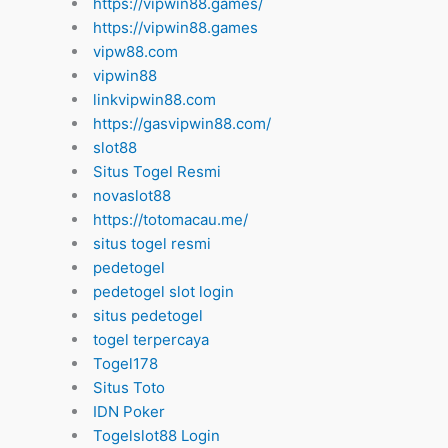
https://vipwin88.games/
https://vipwin88.games
vipw88.com
vipwin88
linkvipwin88.com
https://gasvipwin88.com/
slot88
Situs Togel Resmi
novaslot88
https://totomacau.me/
situs togel resmi
pedetogel
pedetogel slot login
situs pedetogel
togel terpercaya
Togel178
Situs Toto
IDN Poker
Togelslot88 Login