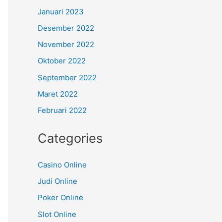
Januari 2023
Desember 2022
November 2022
Oktober 2022
September 2022
Maret 2022
Februari 2022
Categories
Casino Online
Judi Online
Poker Online
Slot Online