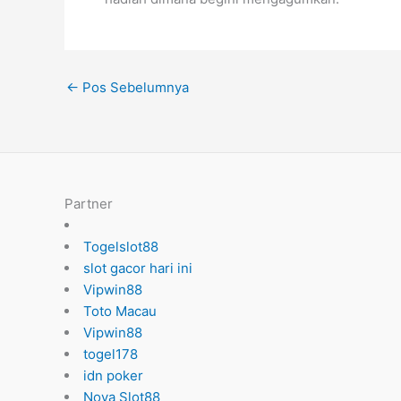
←
Pos Sebelumnya
Partner
Togelslot88
slot gacor hari ini
Vipwin88
Toto Macau
Vipwin88
togel178
idn poker
Nova Slot88