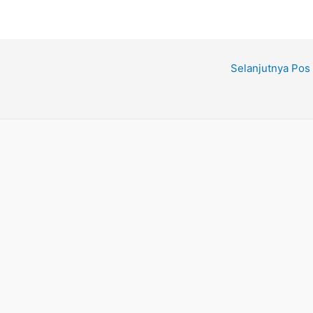
Selanjutnya Pos