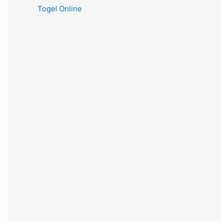
Togel Online