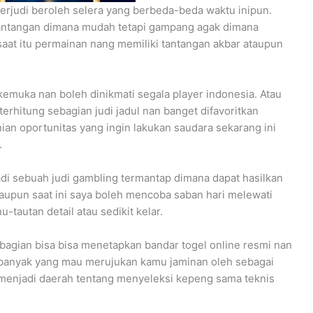
rjudi beroleh selera yang berbeda-beda waktu inipun.
 tantangan dimana mudah tetapi gampang agak dimana
at itu permainan nang memiliki tantangan akbar ataupun
rkemuka nan boleh dinikmati segala player indonesia. Atau
erhitung sebagian judi jadul nan banget difavoritkan
ian oportunitas yang ingin lakukan saudara sekarang ini
.
jadi sebuah judi gambling termantap dimana dapat hasilkan
Maupun saat ini saya boleh mencoba saban hari melewati
tautan detail atau sedikit kelar.
ebagian bisa bisa menetapkan bandar togel online resmi nan
banyak yang mau merujukan kamu jaminan oleh sebagai
 menjadi daerah tentang menyeleksi kepeng sama teknis